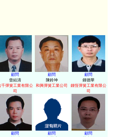
顧問
顧問
顧問
曾結清
陳鈴坤
鍾德華
吉千彈簧工業有限公
和興彈簧工業公司
鍾恆彈簧工業有限公
司
司
顧問
顧問
顧問