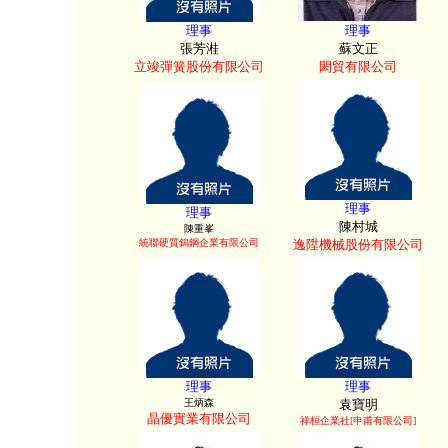
理事
理事
張芳溎
蘇文正
立竣彈簧股份有限公司
閎貿有限公司
理事
理事
陳村城
陳重峯
統聯硬質鎢鋼企業有限公司
逸陞機械股份有限公司
理事
理事
王炳森
袁寶明
晶優實業有限公司
祥桓企業社[申甫有限公司]