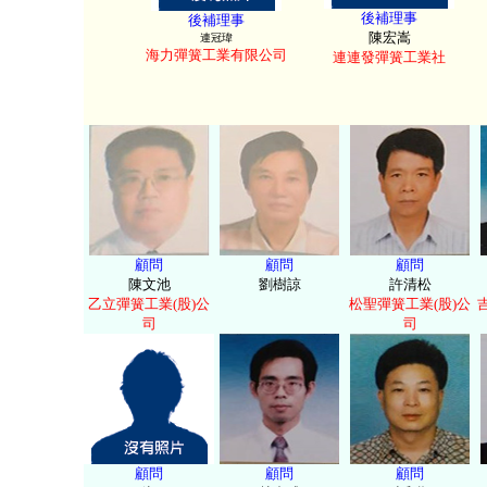
後補理事
後補理事
陳宏嵩
連冠瑋
海力彈簧工業有限公司
連連發彈簧工業社
顧問
顧問
顧問
陳文池
劉樹諒
許清松
乙立彈簧工業(股)公
松聖彈簧工業(股)公
司
司
顧問
顧問
顧問