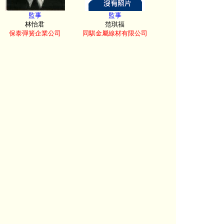
監事
監事
林怡君
范琪福
保泰彈簧企業公司
同騏金屬線材有限公司